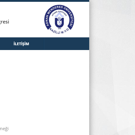
resi
İLETİŞİM
emeği